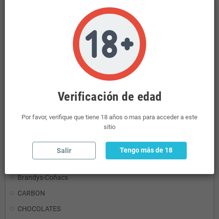
RON
Detergentes
Aceites y Vinagres
Mini Licores
Ginebras
Verificación de edad
CONSERVAS
REFRESCOS
Por favor, verifique que tiene 18 años o mas para acceder a este
sitio
AGUA
REFRESCOS.ENERGETICO
Tengo más de 18
Salir
PASTAS Y DERIVADOS
Brandys-Coñacs
CARBON
CHOCOLATES