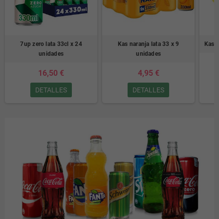
7up zero lata 33cl x 24
Kas naranja lata 33 x 9
Kas l
unidades
unidades
16,50 €
4,95 €
DETALLES
DETALLES