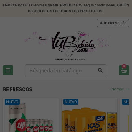
ENVÍO GRATUITO en más de MIL PRODUCTOS según condiciones. OBTÉN
DESCUENTOS EN TODOS LOS PRODUCTOS.
person
Iniciar sesión
0
view_headline
search
REFRESCOS
Ver más
trending_flat
NUEVO
NUEVO
NUE