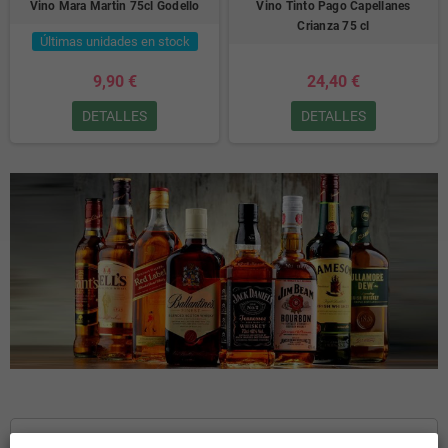
Vino Mara Martin 75cl Godello
Vino Tinto Pago Capellanes
Crianza 75 cl
Últimas unidades en stock
9,90 €
24,40 €
DETALLES
DETALLES
INICIO