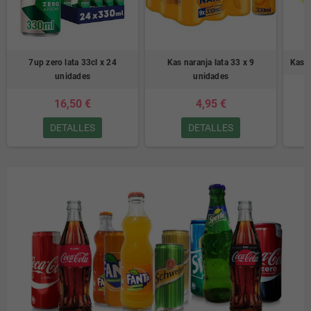
7up zero lata 33cl x 24
Kas naranja lata 33 x 9
Kas l
unidades
unidades
16,50 €
4,95 €
DETALLES
DETALLES