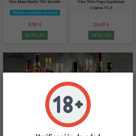
Vino Mara Martin 75cl Godello
Vino Tinto Pago Capellanes
Crianza 75 cl
Últimas unidades en stock
9,90 €
24,40 €
DETALLES
DETALLES
INICIO