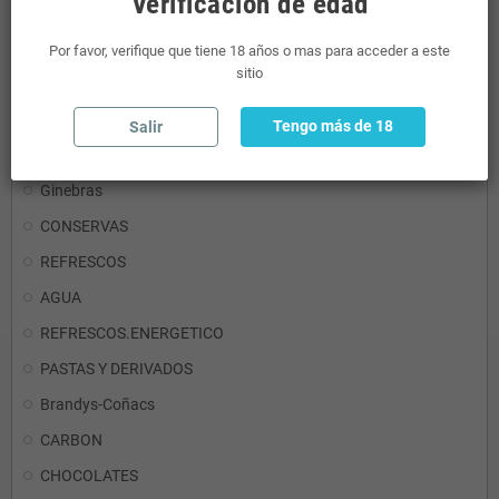
Verificación de edad
RON
Por favor, verifique que tiene 18 años o mas para acceder a este
sitio
Detergentes
Aceites y Vinagres
Tengo más de 18
Salir
Mini Licores
Ginebras
CONSERVAS
REFRESCOS
AGUA
REFRESCOS.ENERGETICO
PASTAS Y DERIVADOS
Brandys-Coñacs
CARBON
CHOCOLATES