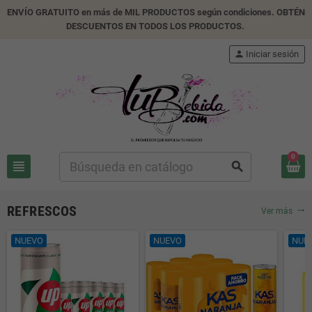
ENVÍO GRATUITO en más de MIL PRODUCTOS según condiciones. OBTÉN
DESCUENTOS EN TODOS LOS PRODUCTOS.
person
Iniciar sesión
0
view_headline
search
REFRESCOS
Ver más
trending_flat
NUEVO
NUEVO
NUE