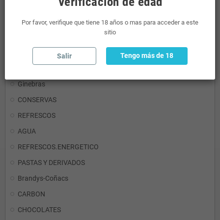
Verificación de edad
RON
Por favor, verifique que tiene 18 años o mas para acceder a este
sitio
Detergentes
Aceites y Vinagres
Tengo más de 18
Salir
Mini Licores
Ginebras
CONSERVAS
REFRESCOS
AGUA
REFRESCOS.ENERGETICO
PASTAS Y DERIVADOS
Brandys-Coñacs
CARBON
CHOCOLATES