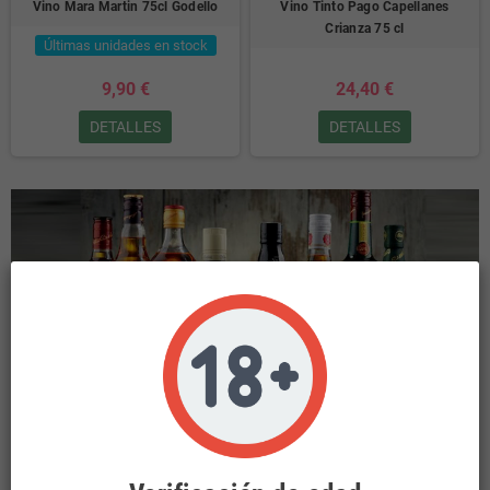
Vino Mara Martin 75cl Godello
Vino Tinto Pago Capellanes
Crianza 75 cl
Últimas unidades en stock
9,90 €
24,40 €
DETALLES
DETALLES
INICIO