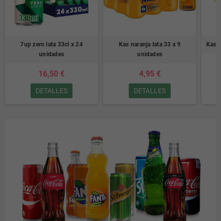
7up zero lata 33cl x 24
Kas naranja lata 33 x 9
Kas l
unidades
unidades
16,50 €
4,95 €
DETALLES
DETALLES