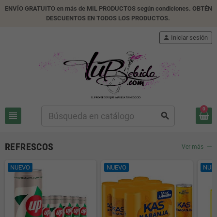
ENVÍO GRATUITO en más de MIL PRODUCTOS según condiciones. OBTÉN
DESCUENTOS EN TODOS LOS PRODUCTOS.
person
Iniciar sesión
0
view_headline
search
REFRESCOS
Ver más
trending_flat
NUEVO
NUEVO
NUE