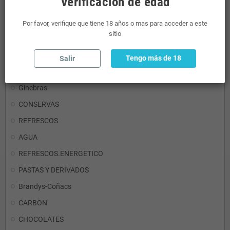
Verificación de edad
RON
Por favor, verifique que tiene 18 años o mas para acceder a este
sitio
Detergentes
Aceites y Vinagres
Tengo más de 18
Salir
Mini Licores
Ginebras
CONSERVAS
REFRESCOS
AGUA
REFRESCOS.ENERGETICO
PASTAS Y DERIVADOS
Brandys-Coñacs
CARBON
CHOCOLATES