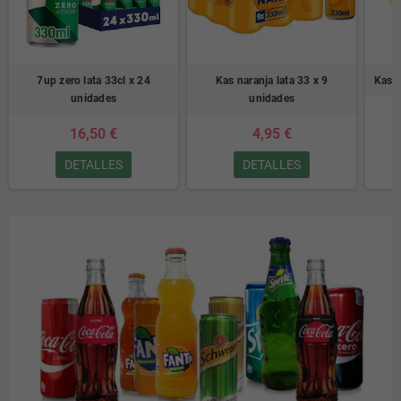
7up zero lata 33cl x 24
Kas naranja lata 33 x 9
Kas l
unidades
unidades
16,50 €
4,95 €
DETALLES
DETALLES