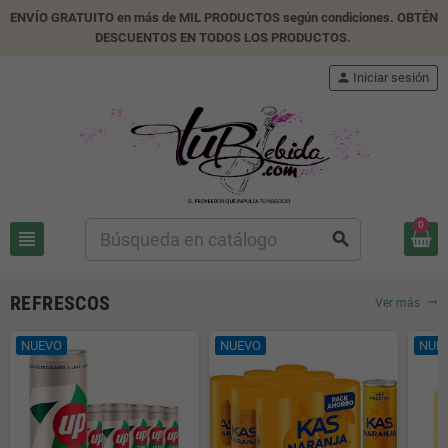
ENVÍO GRATUITO en más de MIL PRODUCTOS según condiciones. OBTÉN
DESCUENTOS EN TODOS LOS PRODUCTOS.
person
Iniciar sesión
0
view_headline
search
REFRESCOS
Ver más
trending_flat
NUEVO
NUEVO
NUE