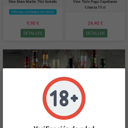
Vino Mara Martin 75cl Godello
Vino Tinto Pago Capellanes
Crianza 75 cl
Últimas unidades en stock
9,90 €
24,40 €
DETALLES
DETALLES
INICIO