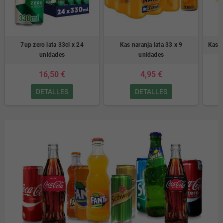
7up zero lata 33cl x 24
Kas naranja lata 33 x 9
Kas l
unidades
unidades
16,50 €
4,95 €
DETALLES
DETALLES