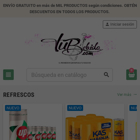
ENVÍO GRATUITO en más de MIL PRODUCTOS según condiciones. OBTÉN
DESCUENTOS EN TODOS LOS PRODUCTOS.
person
Iniciar sesión
0
view_headline
search
REFRESCOS
Ver más
trending_flat
NUEVO
NUEVO
NUE