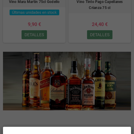
Vino Mara Martin 75cl Godello
Vino Tinto Pago Capellanes
Crianza 75 cl
Últimas unidades en stock
9,90 €
24,40 €
DETALLES
DETALLES
INICIO