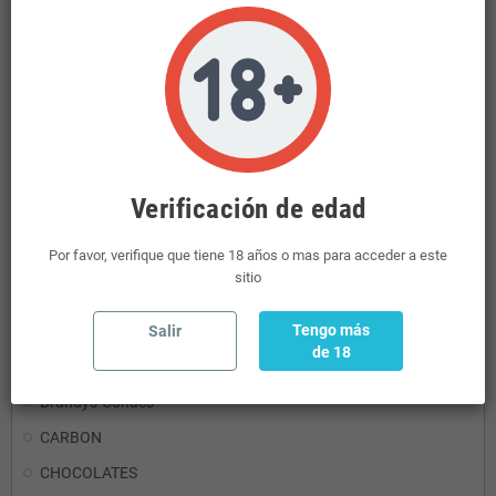
RON
Detergentes
Aceites y Vinagres
Mini Licores
Ginebras
Verificación de edad
CONSERVAS
Por favor, verifique que tiene 18 años o mas para acceder a este
REFRESCOS
sitio
AGUA
Tengo más
REFRESCOS.ENERGETICO
Salir
de 18
PASTAS Y DERIVADOS
Brandys-Coñacs
CARBON
CHOCOLATES