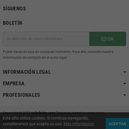
SÍGUENOS
BOLETÍN
OK
Puede darse de baja en cualquier momento. Para ello, consulte nuestra
información de contacto en el aviso legal.
INFORMACIÓN LEGAL
EMPRESA
PROFESIONALES
tubebida.com
Copyright © 2025
Todos los derechos reservados.
Este sitio utiliza cookies. Si continúa navegando,
consideramos que acepta su uso.
Más información
ACEPTAR
Web desarrollada por
solinfocomercio.com