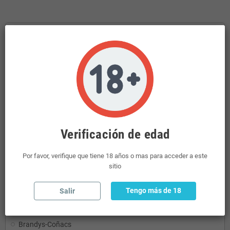
INICIO
RON
Detergentes
Aceites y Vinagres
Mini Licores
Ginebras
Verificación de edad
CONSERVAS
Por favor, verifique que tiene 18 años o mas para acceder a este
REFRESCOS
sitio
AGUA
Tengo más de 18
Salir
REFRESCOS.ENERGETICO
PASTAS Y DERIVADOS
Brandys-Coñacs