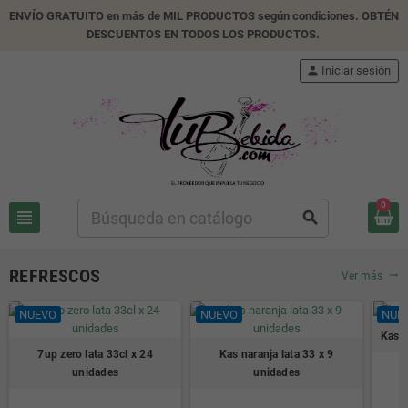
ENVÍO GRATUITO en más de MIL PRODUCTOS según condiciones. OBTÉN
DESCUENTOS EN TODOS LOS PRODUCTOS.
person
Iniciar sesión
0
view_headline
search
REFRESCOS
Ver más
trending_flat
NUEVO
NUEVO
NUE
Kas l
7up zero lata 33cl x 24
Kas naranja lata 33 x 9
unidades
unidades