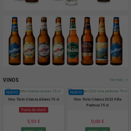
VINOS
Ver más
trending_flat
NUEVO
NUEVO
Vino Tinto Crianza Añares 75 cl
Vino Tinto Crianza 2022 Viña
Pedrosa 75 cl
Fuera de stock
5,93 €
0,00 €