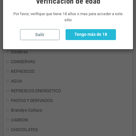
Verificación de edad
RON
Por favor, verifique que tiene 18 años o mas para acceder a este
sitio
Detergentes
Aceites y Vinagres
Tengo más de 18
Salir
Mini Licores
Ginebras
CONSERVAS
REFRESCOS
AGUA
REFRESCOS.ENERGETICO
PASTAS Y DERIVADOS
Brandys-Coñacs
CARBON
CHOCOLATES