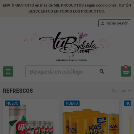
ENVÍO GRATUITO en más de MIL PRODUCTOS según condiciones. OBTÉN
DESCUENTOS EN TODOS LOS PRODUCTOS.
person
Iniciar sesión
0
view_headline
search
REFRESCOS
Ver más
trending_flat
NUEVO
NUEVO
NUE