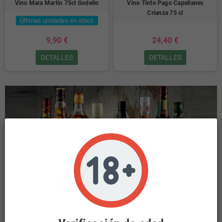
Vino Mara Martin 75cl Godello
Vino Tinto Pago Capellanes
Crianza 75 cl
Últimas unidades en stock
9,90 €
24,40 €
DETALLES
DETALLES
INICIO