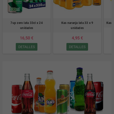
7up zero lata 33cl x 24
Kas naranja lata 33 x 9
Kas l
unidades
unidades
16,50 €
4,95 €
DETALLES
DETALLES