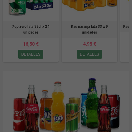
7up zero lata 33cl x 24
Kas naranja lata 33 x 9
Kas l
unidades
unidades
16,50 €
4,95 €
DETALLES
DETALLES