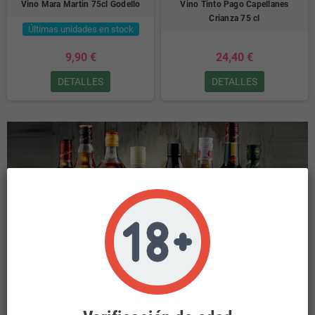
Vino Mara Martin 75cl Godello
Vino Tinto Pago Capellanes
Crianza 75 cl
Últimas unidades en stock
9,90 €
24,40 €
DETALLES
DETALLES
INICIO