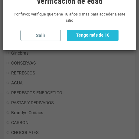
Verificación de edad
RON
Por favor, verifique que tiene 18 años o mas para acceder a este
sitio
Detergentes
Aceites y Vinagres
Tengo más de 18
Salir
Mini Licores
Ginebras
CONSERVAS
REFRESCOS
AGUA
REFRESCOS.ENERGETICO
PASTAS Y DERIVADOS
Brandys-Coñacs
CARBON
CHOCOLATES