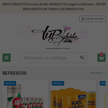
ENVÍO GRATUITO en más de MIL PRODUCTOS según condiciones. OBTÉN
DESCUENTOS EN TODOS LOS PRODUCTOS.
person
Iniciar sesión
0
view_headline
search
REFRESCOS
Ver más
trending_flat
NUEVO
NUEVO
NUE