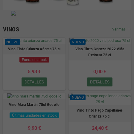
VINOS
Ver más
trending_flat
NUEVO
NUEVO
Vino Tinto Crianza Añares 75 cl
Vino Tinto Crianza 2022 Viña
Pedrosa 75 cl
Fuera de stock
5,93 €
0,00 €
DETALLES
DETALLES
NUEVO
Vino Mara Martin 75cl Godello
Vino Tinto Pago Capellanes
Últimas unidades en stock
Crianza 75 cl
9,90 €
24,40 €