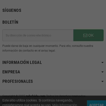
SÍGUENOS
BOLETÍN
OK
Puede darse de baja en cualquier momento. Para ello, consulte nuestra
información de contacto en el aviso legal.
INFORMACIÓN LEGAL
EMPRESA
PROFESIONALES
tubebida.com
Copyright © 2025
Todos los derechos reservados.
Este sitio utiliza cookies. Si continúa navegando,
consideramos que acepta su uso.
Más información
ACEPTAR