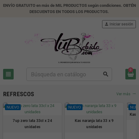
ENVÍO GRATUITO en más de MIL PRODUCTOS según condiciones. OBTÉN
DESCUENTOS EN TODOS LOS PRODUCTOS.
person
Iniciar sesión
0
view_headline
search
REFRESCOS
Ver más
trending_flat
NUEVO
NUEVO
NUE
Kas l
7up zero lata 33cl x 24
Kas naranja lata 33 x 9
unidades
unidades