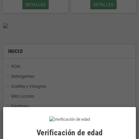
DETALLES
DETALLES
INICIO
RON
Detergentes
Aceites y Vinagres
Mini Licores
Ginebras
CONSERVAS
REFRESCOS
Verificación de edad
AGUA