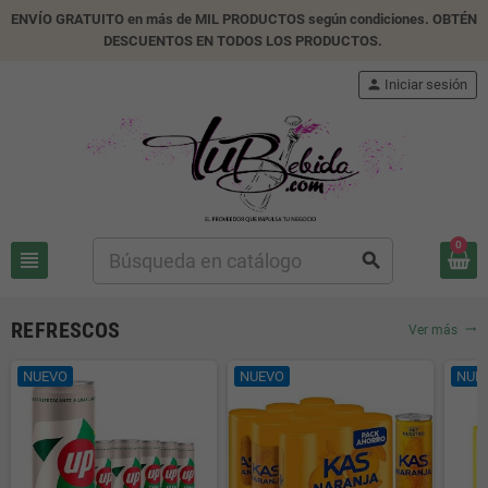
ENVÍO GRATUITO en más de MIL PRODUCTOS según condiciones. OBTÉN
DESCUENTOS EN TODOS LOS PRODUCTOS.
person
Iniciar sesión
0
view_headline
search
REFRESCOS
Ver más
trending_flat
NUEVO
NUEVO
NUE