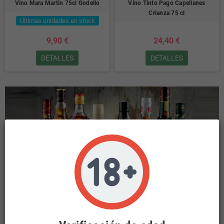
Vino Mara Martin 75cl Godello
Vino Tinto Pago Capellanes
Crianza 75 cl
Últimas unidades en stock
9,90 €
24,40 €
DETALLES
DETALLES
INICIO