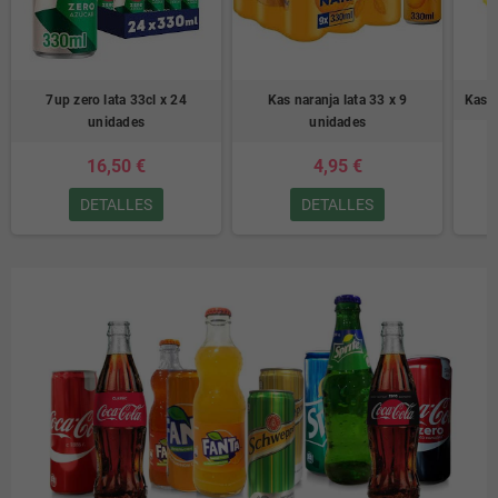
7up zero lata 33cl x 24
Kas naranja lata 33 x 9
Kas l
unidades
unidades
16,50 €
4,95 €
DETALLES
DETALLES