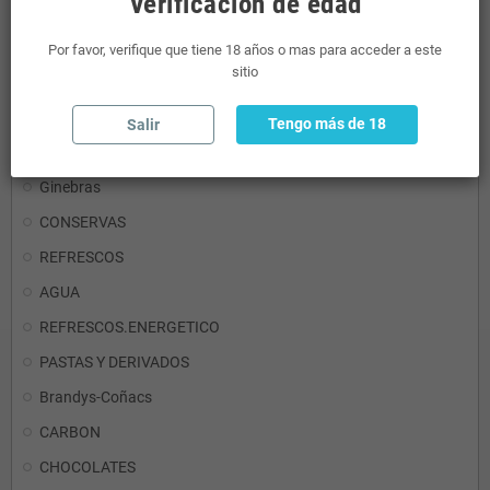
Verificación de edad
RON
Por favor, verifique que tiene 18 años o mas para acceder a este
sitio
Detergentes
Aceites y Vinagres
Tengo más de 18
Salir
Mini Licores
Ginebras
CONSERVAS
REFRESCOS
AGUA
REFRESCOS.ENERGETICO
PASTAS Y DERIVADOS
Brandys-Coñacs
CARBON
CHOCOLATES