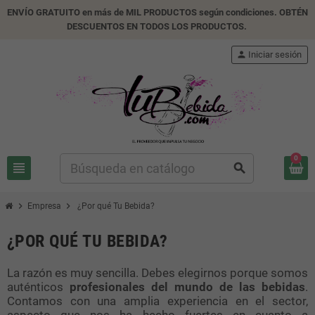
ENVÍO GRATUITO en más de MIL PRODUCTOS según condiciones. OBTÉN
DESCUENTOS EN TODOS LOS PRODUCTOS.
person
Iniciar sesión
0
view_headline
search
chevron_right
chevron_right
Empresa
¿Por qué Tu Bebida?
¿POR QUÉ TU BEBIDA?
La razón es muy sencilla. Debes elegirnos porque somos
auténticos
profesionales del mundo de las bebidas
.
Contamos con una amplia experiencia en el sector,
aspecto que nos ha hecho fuertes en cuanto a