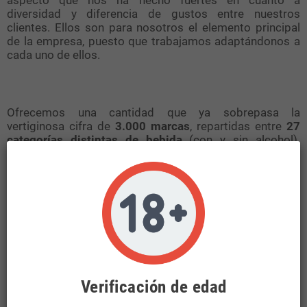
diversidad y diferencia de gustos entre nuestros
clientes. Ellos son para nosotros el elemento principal
de la empresa, puesto que trabajamos adaptándonos a
cada uno de ellos.
Ofrecemos una cantidad que ya sobrepasa la
vertiginosa cifra de
3.000 marcas
, repartidas entre
27
categorías distintas de bebida
(con y sin alcohol).
Nuestros productos cuentan con una excelente calidad
para que, independientemente de la
elección de la
bebida
, nuestros clientes siempre salgan ganando con
su decisión. ¿A qué esperas a probar?
Además, nos rodeamos de un estupendo
equipo
humano
que, aparte de estar formado por grandes
profesionales del sector, es organizado, cercano y
Verificación de edad
siempre dispuesto a solventar cualquier duda que pueda
plantearse. Conócenos un poco más.