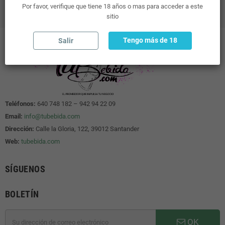
Por favor, verifique que tiene 18 años o mas para acceder a este
sitio
Tengo más de 18
Salir
Teléfonos:
640 748 182 – 942 94 22 09
Email:
info@tubebida.com
Dirección:
Calle la Gloria, 122, 39012 Santander
Web:
tubebida.com
SÍGUENOS
BOLETÍN
OK