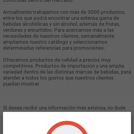
Actualmente trabajamos con más de 3000 productos,
entre los que podrá encontrar una extensa gama de
bebidas alcohólicas y sin alcohol, además de frutas,
verduras y encurtidos. Para acercarnos más a las
necesidades de nuestros clientes, semanalmente
ampliamos nuestro catálogo y seleccionamos
determinadas referencias para promociones.
Ofrecemos productos de calidad a precios muy
competitivos. Productos de importación y una amplia
variedad dentro de las distintas marcas de bebidas, para
atender a todos los gustos que nuestros clientes
puedan mostrar.
Si desea recibir una información más extensa, no dude
en contactar con nosotros y nos pondremos en
contacto con usted tan pronto como nos sea posible.