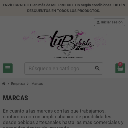
ENVÍO GRATUITO en más de MIL PRODUCTOS según condiciones. OBTÉN
DESCUENTOS EN TODOS LOS PRODUCTOS.
person
Iniciar sesión
0
view_headline
search
chevron_right
chevron_right
Empresa
Marcas
MARCAS
En cuanto a las marcas con las que trabajamos,
contamos con un amplio abanico de posibilidades…
desde bebidas artesanales hasta las más comerciales y
conocidas dentro del mercado.