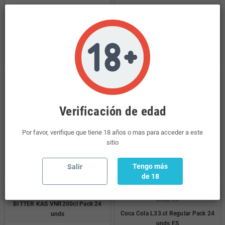
Fuera de stock
23,90 €
23,90 €
COMPRAR
COMPRAR
NUEVO
Aquarius 500.ml Limon Pack 24
Aquarius 500.ml Naranja Pack 24
Verificación de edad
unds
unds
Fuera de stock
Últimas unidades en stock
Por favor, verifique que tiene 18 años o mas para acceder a este
sitio
37,61 €
37,61 €
COMPRAR
COMPRAR
Tengo más
Salir
de 18
BITTER KAS VNR200cl Pack 24
Coca Cola L33.cl Regular Pack 24
unds
unds ES