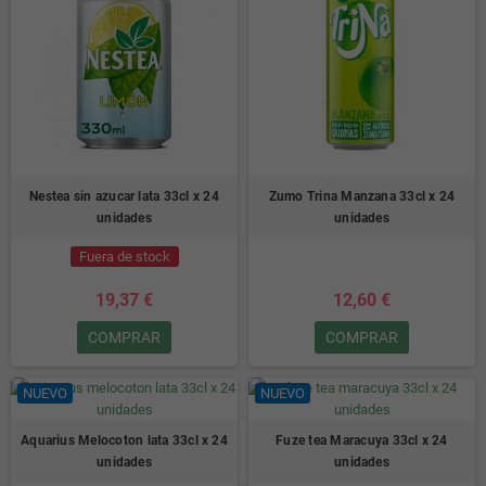
Nestea sin azucar lata 33cl x 24
Zumo Trina Manzana 33cl x 24
unidades
unidades
Fuera de stock
19,37 €
12,60 €
COMPRAR
COMPRAR
NUEVO
NUEVO
Aquarius Melocoton lata 33cl x 24
Fuze tea Maracuya 33cl x 24
unidades
unidades