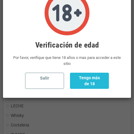
Mini Licores
Ginebras
CONSERVAS
REFRESCOS
AGUA
Verificación de edad
REFRESCOS.ENERGETICO
Por favor, verifique que tiene 18 años o mas para acceder a este
PASTAS Y DERIVADOS
sitio
Brandys-Coñacs
CARBON
Tengo más
Salir
de 18
CHOCOLATES
SIDRA
LECHE
Whisky
Cocteleria