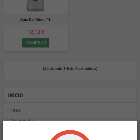
Anis Del Mono 1L
12,12 €
COMPRAR
Mostrando 1-5 de 5 artículo(s)
INICIO
RON
Detergentes
Aceites y Vinagres