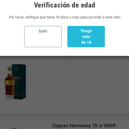
Verificación de edad
Por favor, verifique que tiene 18 años o mas para acceder a este sitio
Tengo
Salir
más
de 18
Brandy Jerez 1866
Cognac Hennessy 70 cl VSOP