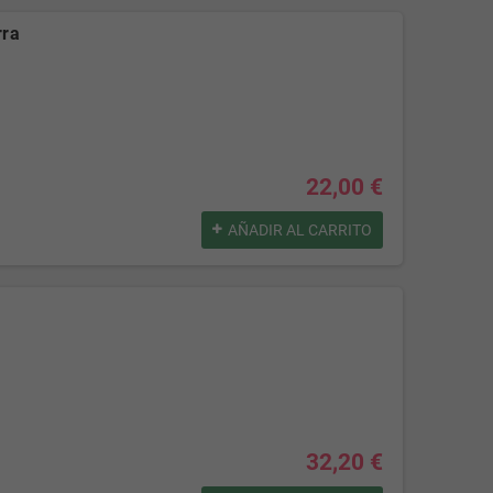
rra
22,00 €
AÑADIR AL CARRITO
32,20 €