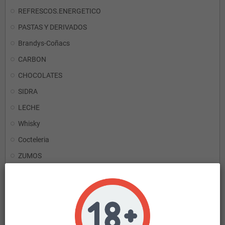
REFRESCOS.ENERGETICO
PASTAS Y DERIVADOS
Brandys-Coñacs
CARBON
CHOCOLATES
SIDRA
LECHE
Whisky
Cocteleria
ZUMOS
PATATAS
Tomate Mayonesa y Salsas
LICORES
Vinos