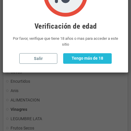
DROGUERIA
Tequilas
Verificación de edad
Lacteos
Azucares
Por favor, verifique que tiene 18 años o mas para acceder a este
Vodka
sitio
TÓNICAS
Tengo más de 18
Salir
CERVEZA
Cavas
Encurtidos
Anis
ALIMENTACION
Vinagres
LEGUMBRE LATA
Frutos Secos