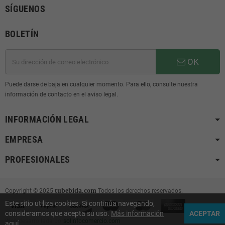
SÍGUENOS
BOLETÍN
OK
Puede darse de baja en cualquier momento. Para ello, consulte nuestra
información de contacto en el aviso legal.
INFORMACIÓN LEGAL
EMPRESA
PROFESIONALES
tubebida.com
Copyright © 2025
Todos los derechos reservados.
Este sitio utiliza cookies. Si continúa navegando,
consideramos que acepta su uso.
Más información
ACEPTAR
Web desarrollada por
solinfocomercio.com
aquí.