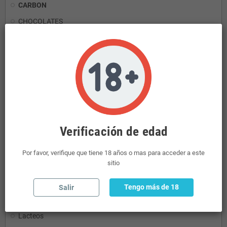
CARBON
CHOCOLATES
SIDRA
LECHE
Whisky
Cocteleria
ZUMOS
PATATAS
Verificación de edad
Tomate Mayonesa y Salsas
LICORES
Por favor, verifique que tiene 18 años o mas para acceder a este
sitio
Vinos
DROGUERIA
Tengo más de 18
Salir
Tequilas
Lacteos